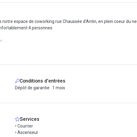
s notre espace de coworking rue Chaussée d'Antin, en plein coeur du 
onfortablement 4 personnes.
r :
us concentrer sur votre activité, sont inclus dans le loyer :
ar réservation et par jour)
Conditions d'entrées
Dépôt de garantie : 1 mois
Services
• Courrier
• Ascenseur