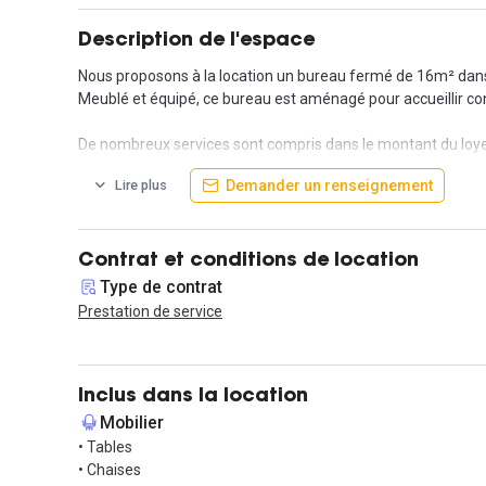
Description de l'espace
Nous proposons à la location un bureau fermé de 16m² dan
Meublé et équipé, ce bureau est aménagé pour accueillir c
De nombreux services sont compris dans le montant du loye
Afin de faciliter votre installation et de vous permettre de vo
Demander un renseignement
Lire plus
- Accès 24/7 (week-end inclus)
- accès à la salle de réunion selon disponibilité (limite à 2h p
- Impression N&B / Couleurs illimitée
- 10 Go de stockage cloud
Contrat et conditions de location
- Casier sécurisé individuel
Type de contrat
- Accès espace détente équipe
Prestation de service
- Accès digicode sécurisé
Inclus dans la location
Mobilier
• Tables
• Chaises