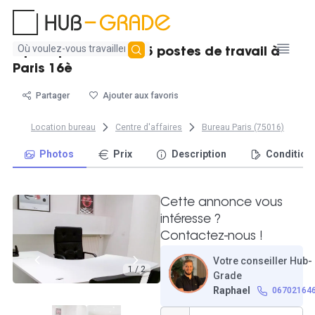
Aucun
Open space 25m², 4-5 postes de travail à
résultat
Paris 16è
trouvé
Partager
Ajouter aux favoris
Location bureau
Centre d'affaires
Bureau Paris (75016)
Photos
Prix
Description
Condition
Cette annonce vous
intéresse ?
Contactez-nous !
Votre conseiller Hub-
1 / 2
Grade
Raphael
06702164