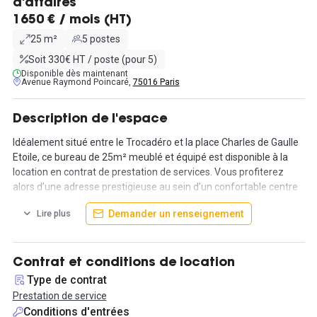
d'affaires
1650 € / mois (HT)
25 m²
5 postes
Soit 330€ HT / poste (pour 5)
Disponible dès maintenant
Avenue Raymond Poincaré,
75016 Paris
Description de l'espace
Idéalement situé entre le Trocadéro et la place Charles de Gaulle
Etoile, ce bureau de 25m² meublé et équipé est disponible à la
location en contrat de prestation de services. Vous profiterez
alors d’une adresse prestigieuse au sein d’un confortable centre
d’affaires du 16ème arrondissement.
Demander un renseignement
Lire plus
Le bureau, bien qu'en sous-sol, reste agréable à vivre grâce à un
puits de lumière et un éclairage efficace. Il est composé de 2 à 5
postes et est divisé en deux pièces séparées par une porte
Contrat et conditions de location
coulissante, l'une pouvant être utilisée comme bureau de
Type de contrat
direction tandis que la seconde est idéale pour une petite équipe
Prestation de service
commerciale.
Conditions d'entrées