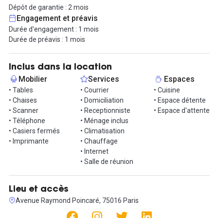
Dépôt de garantie : 2 mois
Pour une installation simple et rapide, nous louons nos bureaux
Engagement et préavis
en formule tout inclus comprenant les charges locatives (eau,
Durée d'engagement : 1 mois
électricité, assurance, ménage), l’accès à une connexion haut
Durée de préavis : 1 mois
débit, une ligne téléphonique ou encore l’accès à un
photocopieur/scanner.
Inclus dans la location
Le loyer inclut également des prestations de services comme
Mobilier
Services
Espaces
l’accueil ou la maintenance des équipements du centre. Notre
• Tables
• Courrier
• Cuisine
objectif est de vous permettre de vous focaliser sur le
• Chaises
• Domiciliation
• Espace détente
développement de votre entreprise.
• Scanner
• Receptionniste
• Espace d'attente
• Téléphone
• Ménage inclus
Enfin, côté détente, vous aurez accès à un coin cuisine avec
• Casiers fermés
• Climatisation
micro-ondes, frigidaire et machine à café.
• Imprimante
• Chauffage
• Internet
N'attendez plus pour profiter d'une des adresses les plus
• Salle de réunion
prestigieuses de la capitale à un prix attractif !
Lieu et accès
Avenue Raymond Poincaré, 75016 Paris