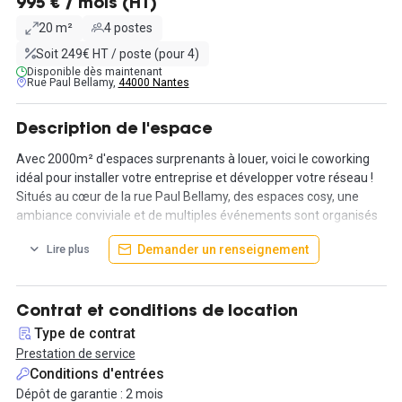
995 € / mois (HT)
20 m²
4 postes
Soit 249€ HT / poste (pour 4)
Disponible dès maintenant
Rue Paul Bellamy,
44000 Nantes
Description de l'espace
Avec 2000m² d'espaces surprenants à louer, voici le coworking
idéal pour installer votre entreprise et développer votre réseau !
Situés au cœur de la rue Paul Bellamy, des espaces cosy, une
ambiance conviviale et de multiples événements sont organisés
dans ce coworking.
Demander un renseignement
Lire plus
Louez donc ce bureau 20m² pour 4 personnes à 995€ HT/mois.
Différentes prestations sont incluses dans ce tarif pour rendre
votre séjour plus agréable : domiciliation, réception du courrier,
Contrat et conditions de location
internet, climatisation/chauffage, ménage ainsi qu'un service de
Type de contrat
réception sont disponibles. De plus, profitez de l'utilisation des
Prestation de service
bureaux qui sont ouverts 24h/24 7j/7.
Conditions d'entrées
Dépôt de garantie : 2 mois