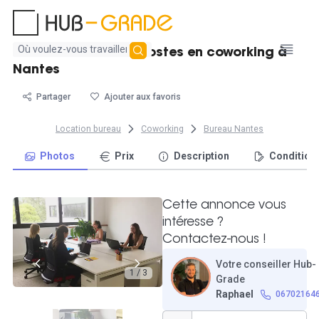
Aucun
Bureau fermé 1 à 4 postes en coworking à
résultat
Nantes
trouvé
Partager
Ajouter aux favoris
Location bureau
Coworking
Bureau Nantes
Photos
Prix
Description
Condition
Cette annonce vous
intéresse ?
Contactez-nous !
Votre conseiller Hub-
1 / 3
Grade
Raphael
06702164