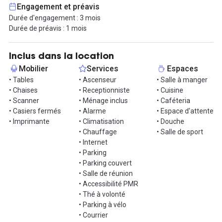
Profitez également des espaces partagés, de la salle à manger,
Engagement et préavis
espaces détente, cuisine ainsi que des salles de réunion
Durée d'engagement : 3 mois
réservables selon vos besoins.
Durée de préavis : 1 mois
Pour organiser une visite il suffit de contacter votre conseiller
Hub-Grade ! À très vite !
Inclus dans la location
Mobilier
Services
Espaces
Informations complémentaires sur cet espace de
• Tables
• Ascenseur
• Salle à manger
travail
• Chaises
• Receptionniste
• Cuisine
• Scanner
• Ménage inclus
• Caféteria
Nos bureaux privatisés de 4 personnes disposent d'une surface
• Casiers fermés
• Alarme
• Espace d'attente
allant jusqu'à 24m².
• Imprimante
• Climatisation
• Douche
• Chauffage
• Salle de sport
L'équipe du 144 vous accueille,
• Internet
du lundi au jeudi de 8H30 à 12H45 et de 13H45 à 18h,
• Parking
et le vendredi de 8H30 à 12H45 et de 13H45 à 17H30.
• Parking couvert
• Salle de réunion
Dans le but de répondre au mieux à vos attentes, notre équipe
• Accessibilité PMR
peut vous proposer avec ou sans rendez-vous, une visite des
• Thé à volonté
locaux.
• Parking à vélo
----------------------------------------------------------------------------------
• Courrier
----------------------------------------------------------------------------------