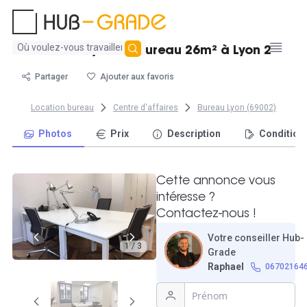
Aucun
Le 57 Citywork - Bureau 26m² à Lyon 2
résultat
trouvé
Partager
Ajouter aux favoris
Location bureau
Centre d'affaires
Bureau Lyon (69002)
Photos
Prix
Description
Condition
Cette annonce vous
intéresse ?
Contactez-nous !
Votre conseiller Hub-
1 / 3
Grade
Raphael
06702164