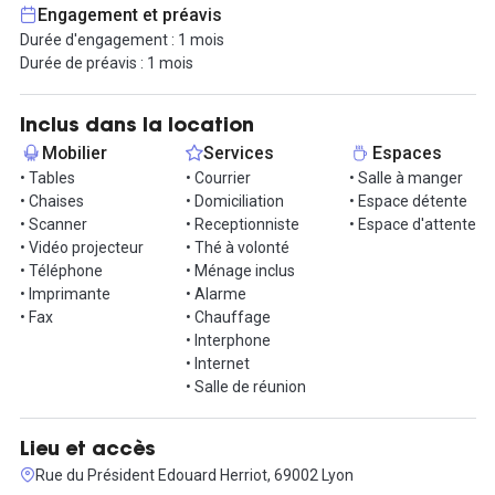
L’accès à l’infrastructure informatique est lui aussi inclus, avec
Engagement et préavis
une connexion internet illimitée par la fibre, et un réseau
Durée d'engagement : 1 mois
d’imprimantes et de copieurs. Vous pouvez aussi ouvrir votre
Durée de préavis : 1 mois
ligne téléphonique dédiée, et vous bénéficierez aussi de la
permanence téléphonique dédiée pendant les heures d’ouverture
du centre.
Inclus dans la location
Mobilier
Services
Espaces
Les locaux disposent en outre d’un interphone, de la climatisation,
• Tables
• Courrier
• Salle à manger
d’une alarme, d’un espace d’accueil et d’attente, où une
• Chaises
• Domiciliation
• Espace détente
réceptionniste peut recevoir et orienter vos clients et
• Scanner
• Receptionniste
• Espace d'attente
collaborateurs. Un bureau et un fauteuil sont mis à disposition, et
• Vidéo projecteur
• Thé à volonté
la pièce comporte plusieurs rangements muraux. Un coin cuisine
• Téléphone
• Ménage inclus
avec frigo, micro-ondes et lavabo est aussi proposé.
• Imprimante
• Alarme
• Fax
• Chauffage
N'hésitez pas à nous contacter pour organiser une visite.
• Interphone
• Internet
• Salle de réunion
Lieu et accès
Rue du Président Edouard Herriot, 69002 Lyon