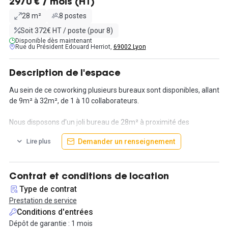
2970 € / mois (HT)
28 m²
8 postes
Soit 372€ HT / poste (pour 8)
Disponible dès maintenant
Rue du Président Edouard Herriot,
69002 Lyon
Description de l'espace
Au sein de ce coworking plusieurs bureaux sont disponibles, allant
de 9m² à 32m², de 1 à 10 collaborateurs.
Nous disposons d'un joli bureau de 28m² à proximité des
Cordeliers et de la place Bellecour, au sein d'un quartier
Demander un renseignement
Lire plus
dynamique et plaisant à vivre au quotidien.
Tout est compris dans le loyer : les charges habituelles (eau,
électricité, taxe foncière, ménage), la domiciliation, l’accueil
Contrat et conditions de location
physique dédié, le service courrier, un forfait de 3h d’utilisation
Type de contrat
des salles de réunion par semaine, et la possibilité d’apposer
Prestation de service
votre signalétique à l’entrée.
Conditions d'entrées
Dépôt de garantie : 1 mois