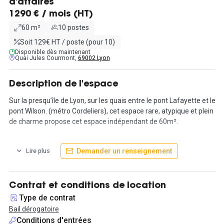
d'affaires
1290 € / mois (HT)
60 m²
10 postes
Soit 129€ HT / poste (pour 10)
Disponible dès maintenant
Quai Jules Courmont,
69002 Lyon
Description de l'espace
Sur la presqu’île de Lyon, sur les quais entre le pont Lafayette et le
pont Wilson. (métro Cordeliers), cet espace rare, atypique et plein
de charme propose cet espace indépendant de 60m².
L'espace est très bien desservi par les transports en commun,
Demander un renseignement
Lire plus
vous trouverez à proximité :
les Bus: 19, 31, 40, C10, C14, C3
les Métro: A, B, D
Contrat et conditions de location
Les arrêts desservi par des transports en commun sont les
Type de contrat
suivants :
Bail dérogatoire
Pont Guillotière Rd à 1 min de marche
Conditions d'entrées