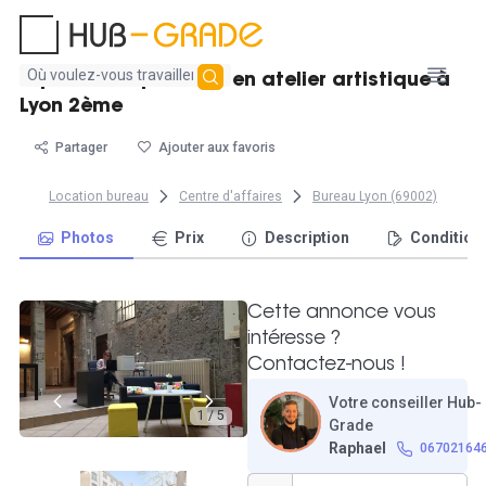
Aucun
Espace indépendant en atelier artistique à
résultat
Lyon 2ème
trouvé
Partager
Ajouter aux favoris
Location bureau
Centre d'affaires
Bureau Lyon (69002)
Photos
Prix
Description
Condition
Cette annonce vous
intéresse ?
Contactez-nous !
Votre conseiller Hub-
1 / 5
Grade
Raphael
06702164