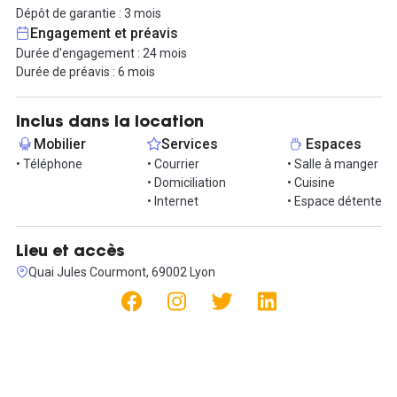
Augagneur Servient à 4 min de marche
Dépôt de garantie : 3 mois
Cordeliers à 5 min de marche
Engagement et préavis
Jacobins à 5 min de marche
Durée d'engagement : 24 mois
Bellecour Le Viste à 7 min de marche
Durée de préavis : 6 mois
Le bureau est situé dans un ancien atelier transformé en bureau
de 60m², pouvant accueillir un maximum de 10 postes.
Inclus dans la location
Mobilier
Services
Espaces
Loyer comprend :
• Téléphone
• Courrier
• Salle à manger
- Accès aux espaces communs : petite kitchenette et un petit coin
• Domiciliation
• Cuisine
détente
• Internet
• Espace détente
- Internet Haut débit (Fibre optique)
- Prises RG45
- Possibilité d’une téléphonie Voix IP,
Lieu et accès
- Accès à un photocopieur
Quai Jules Courmont, 69002 Lyon