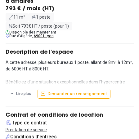
d'affaires
793 € / mois (HT)
11 m²
1 poste
Soit 793€ HT / poste (pour 1)
Disponible dès maintenant
Rue d'Algérie,
69001 Lyon
Description de l'espace
A cette adresse, plusieurs bureaux 1 poste, allant de 8m² à 12m²,
de 600€ HT à 800€ HT.
Bénéficiez d'une situation exceptionnelles dans l'hypercentre
lyonnais, à deux pas de l’hôtel de ville ! Ce confortable bureau
Demander un renseignement
Lire plus
individuel est disponible à la location pour une durée minimale de
1 mois. Le quartier est facilement accessible car très bien
desservi par les transports en commun : le bus s’arrête juste
devant l’immeuble et le métro à moins de 5 minutes à pied.
Contrat et conditions de location
Type de contrat
Nous attachons beaucoup d’importance à vous offrir le meilleur
Prestation de service
niveau de qualité de prestation possible pour que vous puissiez
Conditions d'entrées