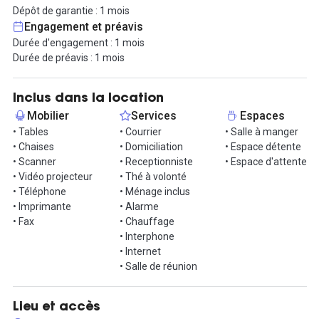
développer votre entreprise sereinement dans les meilleures
Dépôt de garantie : 1 mois
conditions. A l’entrée de l’immeuble, un interphone permettra à
Engagement et préavis
vos clients d’annoncer leur arrivée, et ils seront reçus par un(e)
Durée d'engagement : 1 mois
responsable de site. L'ameublement du bureau est bien sûr lui
Durée de préavis : 1 mois
aussi compris dans le montant du loyer.
Côté informatique et téléphone, là aussi tout est compris dans le
Inclus dans la location
prix : accès internet par la fibre très haut débit, la ligne
Mobilier
Services
Espaces
téléphonique dédiée (ainsi qu’une permanence téléphonique
• Tables
• Courrier
• Salle à manger
pendant les heures d’ouvertures), l’accès au réseau de copieurs
• Chaises
• Domiciliation
• Espace détente
et d’imprimantes.
• Scanner
• Receptionniste
• Espace d'attente
• Vidéo projecteur
• Thé à volonté
Venez découvrir vos futurs bureaux !
• Téléphone
• Ménage inclus
• Imprimante
• Alarme
• Fax
• Chauffage
• Interphone
• Internet
• Salle de réunion
Lieu et accès