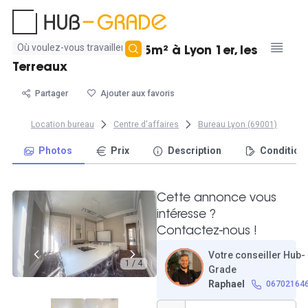
Aucun
Bureau individuel 11,5m² à Lyon 1er, les
résultat
Terreaux
trouvé
Partager
Ajouter aux favoris
Location bureau
Centre d'affaires
Bureau Lyon (69001)
Photos
Prix
Description
Condition
Cette annonce vous
intéresse ?
Contactez-nous !
Votre conseiller Hub-
1 / 4
Grade
Raphael
06702164