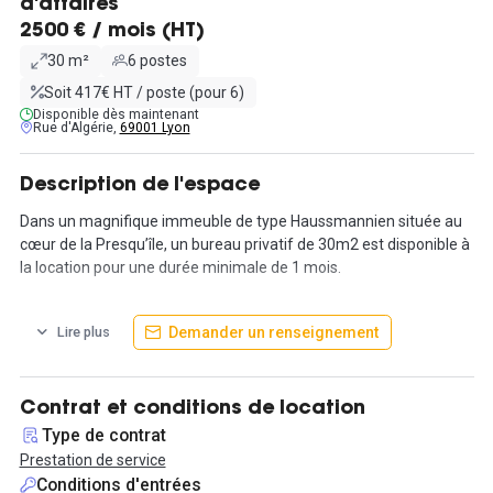
d'affaires
2500 € / mois (HT)
30 m²
6 postes
Soit 417€ HT / poste (pour 6)
Disponible dès maintenant
Rue d'Algérie,
69001 Lyon
Description de l'espace
Dans un magnifique immeuble de type Haussmannien située au
cœur de la Presqu’île, un bureau privatif de 30m2 est disponible à
la location pour une durée minimale de 1 mois.
Les locaux disposent d'un équipement très complet : interphone,
Demander un renseignement
Lire plus
ascenseur, climatisation, une alarme, un espace d’accueil et
d’attente avec réceptionniste, idéal pour recevoir des clients.
L'ameublement saura également répondre à tous vos besoins :
Contrat et conditions de location
un bureau et un fauteuil sont mis à disposition et la pièce
Type de contrat
comporte plusieurs rangements muraux. Un coin cuisine avec
Prestation de service
frigo, micro-ondes et lavabo est aussi proposé, en face de
Conditions d'entrées