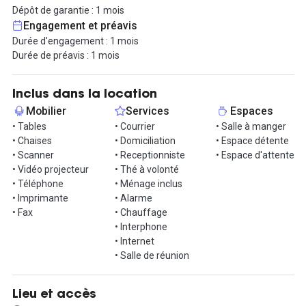
l’espace détente avec machine à expresso.
Dépôt de garantie : 1 mois
Engagement et préavis
Le loyer de 2 500 euros HT inclut les charges locatives (eau,
Durée d'engagement : 1 mois
électricité, taxes foncières, ménage) ainsi qu’un forfait d’entrée
Durée de préavis : 1 mois
dans les lieux comprenant : les équipements de bureau, la
domiciliation ainsi que le service courrier, la connexion internet
ainsi que l’édition de deux signalétiques avec le nom et logo de
Inclus dans la location
votre entreprise.
Mobilier
Services
Espaces
• Tables
• Courrier
• Salle à manger
• Chaises
• Domiciliation
• Espace détente
• Scanner
• Receptionniste
• Espace d'attente
• Vidéo projecteur
• Thé à volonté
• Téléphone
• Ménage inclus
• Imprimante
• Alarme
• Fax
• Chauffage
• Interphone
• Internet
• Salle de réunion
Lieu et accès