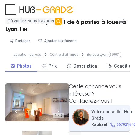
Aucun
Grand bureau privatif de 6 postes à louer à
résultat
Lyon 1er
trouvé
Partager
Ajouter aux favoris
Location bureau
Centre d'affaires
Bureau Lyon (69001)
Photos
Prix
Description
Condition
Cette annonce vous
intéresse ?
Contactez-nous !
Votre conseiller Hub-
1 / 2
Grade
Raphael
06702164