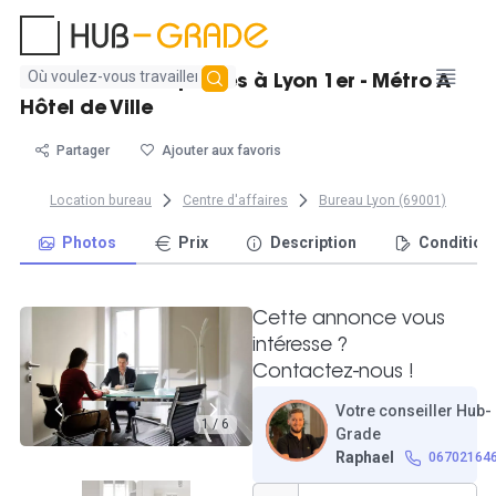
Aucun
Bureau fermé 4 postes à Lyon 1er - Métro A
résultat
Hôtel de Ville
trouvé
Partager
Ajouter aux favoris
Location bureau
Centre d'affaires
Bureau Lyon (69001)
Photos
Prix
Description
Condition
Cette annonce vous
intéresse ?
Contactez-nous !
Votre conseiller Hub-
1 / 6
Grade
Raphael
06702164