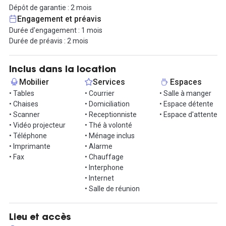
Les locaux disposent d’un interphone, d’un ascenseur, de la
Dépôt de garantie : 2 mois
climatisation, d’une alarme, d’un espace d’accueil et d’attente, où
Engagement et préavis
une réceptionniste se chargera d’orienter vos clients et
Durée d'engagement : 1 mois
collaborateurs. Un bureau et un fauteuil sont mis à disposition, et
Durée de préavis : 2 mois
la pièce comporte plusieurs rangements muraux. Un coin cuisine
avec frigo, micro-ondes et lavabo est aussi proposé, en face de
l’espace détente avec machine à expresso.
Inclus dans la location
Mobilier
Services
Espaces
Le prix inclut les charges locatives (eau, électricité, taxes
• Tables
• Courrier
• Salle à manger
foncières, ménage) ainsi qu’un forfait d’entrée dans les lieux
• Chaises
• Domiciliation
• Espace détente
comprenant : les équipements de bureau, la domiciliation ainsi
• Scanner
• Receptionniste
• Espace d'attente
que le service courrier, l’accueil personnalisé avec une hôtesse en
• Vidéo projecteur
• Thé à volonté
journée, ainsi que l’édition de deux signalétiques avec le nom et
• Téléphone
• Ménage inclus
logo de votre entreprise.
• Imprimante
• Alarme
• Fax
• Chauffage
• Interphone
• Internet
• Salle de réunion
Lieu et accès