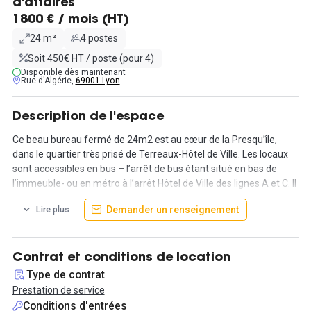
d'affaires
1800 € / mois (HT)
24 m²
4 postes
Soit 450€ HT / poste (pour 4)
Disponible dès maintenant
Rue d'Algérie,
69001 Lyon
Description de l'espace
Ce beau bureau fermé de 24m2 est au cœur de la Presqu’île,
dans le quartier très prisé de Terreaux-Hôtel de Ville. Les locaux
sont accessibles en bus – l’arrêt de bus étant situé en bas de
l’immeuble- ou en métro à l’arrêt Hôtel de Ville des lignes A et C. Il
est possible de stationner dans les rues avoisinantes ou dans le
Demander un renseignement
Lire plus
parking des Terreaux.
Ce bureau est mis en location pour 1800€ par mois, pour une
durée minimale d’un mois. Une caution égale à 1 mois de loyer
Contrat et conditions de location
sera demandée à l’entrée dans les lieux. Bien agencé, il permet
Type de contrat
d’accueillir quatre postes de travail.
Prestation de service
Conditions d'entrées