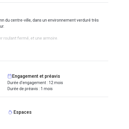
mn du centre-ville, dans un environnement verduré très
ur.
er roulant fermé, et une armoire.
 vos visiteurs, le traitement de votre courrier ou la mise à
tion, l’accueil téléphonique personnalisé et le secrétariat.
Engagement et préavis
Durée d'engagement : 12 mois
Durée de préavis : 1 mois
Espaces