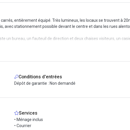
carrés, entièrement équipé. Très lumineux, les locaux se trouvent à 20
is, avec stationnement possible devant le centre et dans les rues alento
te un bureau, un fauteuil de direction et deux chaises visiteurs, un casi
ifi, la ligne téléphonique, la mise à disposition d'un firewall, l'accueil de
s salles de réunion, visioconférence...). Nous offrons aussi la domicilia
 concentrez sur votre métier et l’on s’occupe de tout !
Conditions d'entrées
Dépôt de garantie : Non demandé
Services
• Ménage inclus
• Courrier