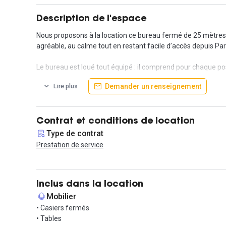
Description de l'espace
Nous proposons à la location ce bureau fermé de 25 mètres 
agréable, au calme tout en restant facile d’accès depuis Par
Le bureau est loué tout équipé : il comprend pour chaque pos
Demander un renseignement
Lire plus
Les services proposés incluent l'accès internet haut débit et w
disposition de matériel technologique moderne (écran plat dan
Envoyez-nous un message pour faire connaissance, vous vous
Contrat et conditions de location
Type de contrat
Prestation de service
Inclus dans la location
Mobilier
• Casiers fermés
• Tables