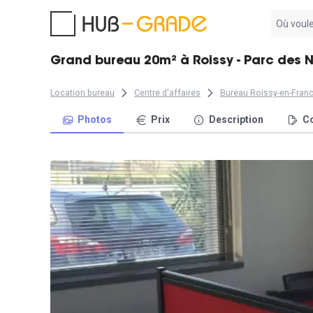
Aucun
résultat
trouvé
Grand bureau 20m² à Roissy - Parc des 
Location bureau
Centre d'affaires
Bureau Roissy-en-Fran
Photos
Prix
Description
Co