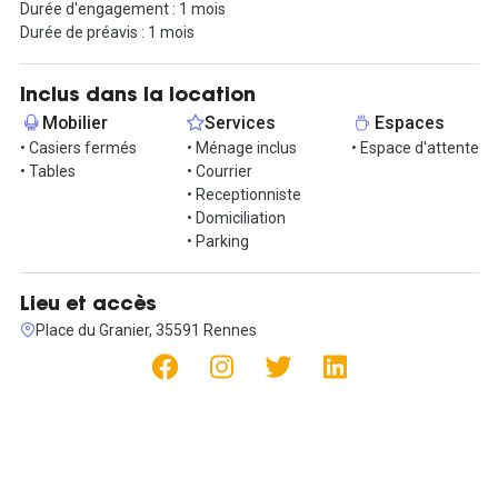
Durée d'engagement : 1 mois
disposition de matériel technologique moderne (écran plat dans
Durée de préavis : 1 mois
salles de réunion, visioconférence...). Nous offrons aussi la
domiciliation, l’accueil téléphonique personnalisé et le secrétariat.
Inclus dans la location
Contactez-nous pour visiter, vous n’avez qu’à vous installer, à
Mobilier
Services
Espaces
développer votre activité, et nous nous occupons du reste !
• Casiers fermés
• Ménage inclus
• Espace d'attente
• Tables
• Courrier
• Receptionniste
• Domiciliation
• Parking
Lieu et accès
Place du Granier, 35591 Rennes