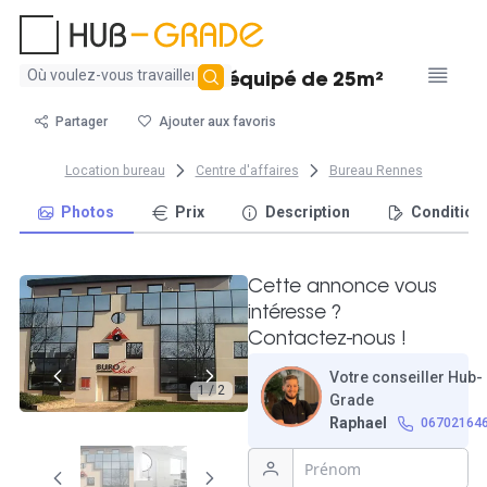
Aucun
Bureau tout équipé de 25m²
résultat
trouvé
Partager
Ajouter aux favoris
Location bureau
Centre d'affaires
Bureau Rennes
Photos
Prix
Description
Condition
Cette annonce vous
intéresse ?
Contactez-nous !
Votre conseiller Hub-
1 / 2
Grade
Raphael
06702164