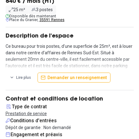
840 € / mois (HT)
25 m²
3 postes
Disponible dès maintenant
Place du Granier,
35591 Rennes
Description de l'espace
Ce bureau pour trois postes, d’une superficie de 25m², est à louer
dans notre centre d’affaires de Rennes Sud-Est. Situé à
seulement 20mn du centre-ville, il est facilement accessible par
l’autoroute et il est très facile de stationner, dans notre parking
comme à proximité du centre d’affaires.
Demander un renseignement
Lire plus
Tout le mobilier est compris dans la location : chaque poste aura
donc à disposition un bureau, deux chaises pour accueillir vos
clients, un fauteuil de bureau pour vous et des rangements
Contrat et conditions de location
fermés (armoire, casier roulant). Tous ces équipements seront à
Type de contrat
vous pour 840 € HT par mois.
Prestation de service
Conditions d'entrées
Les services proposés incluent l'accès internet haut débit et wifi,
Dépôt de garantie : Non demandé
la ligne téléphonique, la mise à disposition d'un firewall, l'accueil
Engagement et préavis
de vos visiteurs, le traitement de votre courrier ou la mise à