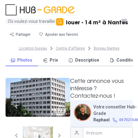
Aucun
Bureau individuel à louer - 14 m² à Nantes
résultat
trouvé
Partager
Ajouter aux favoris
Location bureau
Centre d'affaires
Bureau Nantes
Photos
Prix
Description
Condition
Cette annonce vous
intéresse ?
Contactez-nous !
Votre conseiller Hub-
1 / 3
Grade
Raphael
06702164