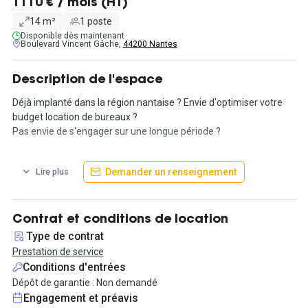
1110 € / mois (HT)
14 m²
1 poste
Disponible dès maintenant
Boulevard Vincent Gâche,
44200 Nantes
Description de l'espace
Déjà implanté dans la région nantaise ? Envie d'optimiser votre
budget location de bureaux ?
Pas envie de s'engager sur une longue période ?
Nous vous proposons la solution d'hébergement idéale pour vous
Demander un renseignement
Lire plus
! Au calme dans l'île de Beaulieu, ce bureau 14 m2 est déjà équipé
et prêt à vous accueillir et pour la durée de votre choix.
Vous aurez l'accès aux différents espaces comme: salles de
Contrat et conditions de location
réunion, salons d'accueil, salles de détente mais aussi à de
Type de contrat
multiples services comme imprimerie (fax, copieur, scanner),
Prestation de service
internet par fibre optique, une messagerie informatique et
Conditions d'entrées
réceptionniste.
Dépôt de garantie : Non demandé
Engagement et préavis