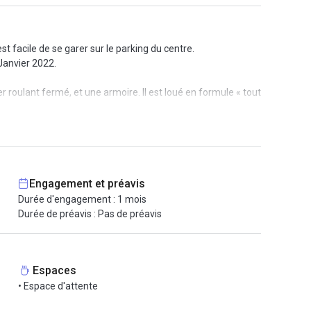
 facile de se garer sur le parking du centre.
Janvier 2022.
r roulant fermé, et une armoire. Il est loué en formule « tout
 vos visiteurs, le traitement de votre courrier ou la mise à
tion, l’accueil téléphonique personnalisé et le secrétariat.
le reste !
Engagement et préavis
Durée d'engagement : 1 mois
Durée de préavis : Pas de préavis
Espaces
• Espace d'attente