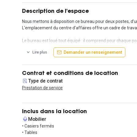
Description de l'espace
Nous mettons à disposition ce bureau pour deux postes, d’une
L’emplacement du centre d’affaires offre un cadre de travai
Le bureau est loué tout équipé : il comprend pour chaque post
compris » pour 2255 € HT par mois.
Demander un renseignement
Lire plus
Les services proposés incluent l'accès internet haut débit et w
disposition de matériel technologique moderne (écran plat dan
Contrat et conditions de location
Intéressé par cette annonce ? Il vous suffit simplement de no
Type de contrat
Prestation de service
Inclus dans la location
Mobilier
• Casiers fermés
• Tables