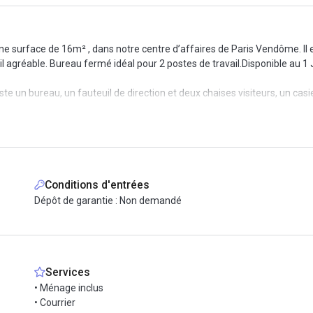
 surface de 16m² , dans notre centre d’affaires de Paris Vendôme. Il est
l agréable. Bureau fermé idéal pour 2 postes de travail.Disponible au 1 
e un bureau, un fauteuil de direction et deux chaises visiteurs, un casie
ifi, la ligne téléphonique, la mise à disposition d'un firewall, l'accueil de
s salles de réunion, visioconférence...). Nous offrons aussi la domicilia
us contacter pour visiter et vous installer. Nous nous chargeons de tout 
Conditions d'entrées
Dépôt de garantie : Non demandé
Services
• Ménage inclus
• Courrier