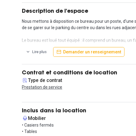
Description de l'espace
Nous mettons à disposition ce bureau pour un poste, d’une sur
de se garer sur le parking du centre ou dans les rues adjace
Le bureau est loué tout équipé : il comprend un bureau, un fa
HT par mois.
Demander un renseignement
Lire plus
Font partie intégrante du loyer : les charges locatives, la t
également la domiciliation, ainsi que le service d’accueil per
Contrat et conditions de location
Vous êtes séduit par ce bureau ? Envoyez-nous un message v
Type de contrat
Prestation de service
Inclus dans la location
Mobilier
• Casiers fermés
• Tables