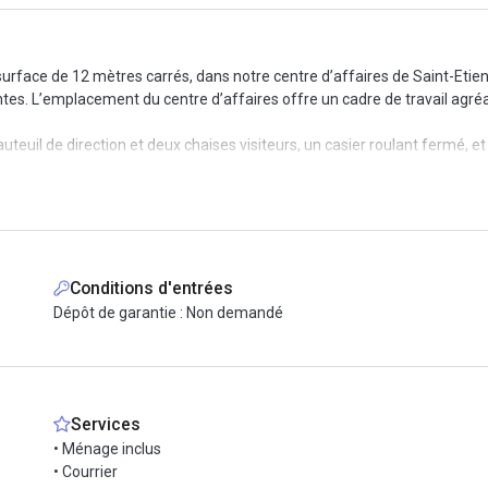
face de 12 mètres carrés, dans notre centre d’affaires de Saint-Etienne.
ntes. L’emplacement du centre d’affaires offre un cadre de travail agréab
uteuil de direction et deux chaises visiteurs, un casier roulant fermé, et
axe immobilière, la maintenance du matériel, le ménage, le câblage, le tél
sonnalisé et la réception du courrier.
ia le formulaire, organisons une visite et installez vous ! Nous nous 
Conditions d'entrées
Dépôt de garantie : Non demandé
Services
• Ménage inclus
• Courrier