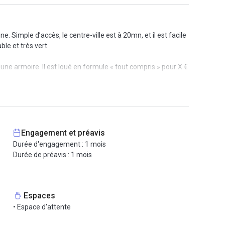
 Simple d’accès, le centre-ville est à 20mn, et il est facile
le et très vert.
 une armoire. Il est loué en formule « tout compris » pour X €
éphone et l’accès à internet en haut débit. Nous offrons
occupons de toutes les procédures annexes.
Engagement et préavis
Durée d'engagement : 1 mois
Durée de préavis : 1 mois
Espaces
• Espace d'attente