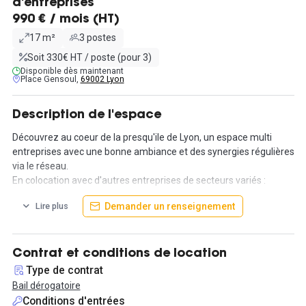
d'entreprises
990 € / mois (HT)
17 m²
3 postes
Soit 330€ HT / poste (pour 3)
Disponible dès maintenant
Place Gensoul,
69002 Lyon
Description de l'espace
Découvrez au coeur de la presqu'ile de Lyon, un espace multi
entreprises avec une bonne ambiance et des synergies régulières
via le réseau.
En colocation avec d'autres entreprises de secteurs variés :
conseil RSE, recrutement, informatique, immobilier...
Demander un renseignement
Lire plus
Ce bureau fermé de 17m² est idéalement placé dans le quartier
d’Ainay, à deux minutes à pied de la Gare Perrache.
L’immeuble est desservi par le Metro A, avec l’arrêt Ampère ou
Contrat et conditions de location
Perrache à moins de 100m et par plusieurs stations Velo’v.
Type de contrat
Le stationnement est possible dans les rues alentour et dans le
Bail dérogatoire
parking de la Gare.
Conditions d'entrées