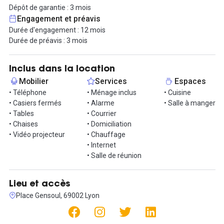
Dépôt de garantie : 3 mois
Le locaux ont été refaits à neuf et le loyer comprend les services
Engagement et préavis
suivants :
Durée d'engagement : 12 mois
- mobilier (bureaux, chaises, table, fauteuil, lampe, poste
Durée de préavis : 3 mois
téléphonique),
- accès aux espaces communs (cuisine, salle de réunion équipée
visio conférence...),
Inclus dans la location
- ménage,
Mobilier
Services
Espaces
- internet (fibre et wifi)
• Téléphone
• Ménage inclus
• Cuisine
- charges (eau, électricité, chauffage).
• Casiers fermés
• Alarme
• Salle à manger
- 1 cheminée décorative, 1 grande fenêtre.
• Tables
• Courrier
Ce bureau est disponible immédiatement et vous serez
• Chaises
• Domiciliation
directement opérationnel.
• Vidéo projecteur
• Chauffage
C'est idéal pour vous concentrer sur votre métier.
• Internet
• Salle de réunion
Le loyer s’élève à 990 € par mois HT/CC, tout est compris dans la
facture, vous ne risquez pas d'avoir des surprises (hors
consommables papier et café).
Lieu et accès
Ce bureau est adapté pour 2 à 3 personnes .
Place Gensoul, 69002 Lyon
Si vous êtes plus nombreux un autre bureau de 14m2, juxtaposé
et communiquant, peut être loué aussi, dans les mêmes
conditions.