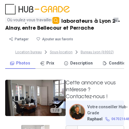
Aucun
Bureau pour 2 à 3 collaborateurs à Lyon 2ᵉ -
résultat
Ainay, entre Bellecour et Perrache
trouvé
Partager
Ajouter aux favoris
Location bureau
Sous-location
Bureau Lyon (69002)
Photos
Prix
Description
Condition
Cette annonce vous
intéresse ?
Contactez-nous !
Votre conseiller Hub-
1 / 8
Grade
Raphael
06702164