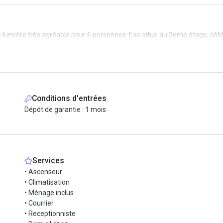
umière très agréable pour 6 personnes. Il se situe au 2eme étage, côté
Conditions d'entrées
Dépôt de garantie : 1 mois
Services
• Ascenseur
• Climatisation
• Ménage inclus
• Courrier
• Receptionniste