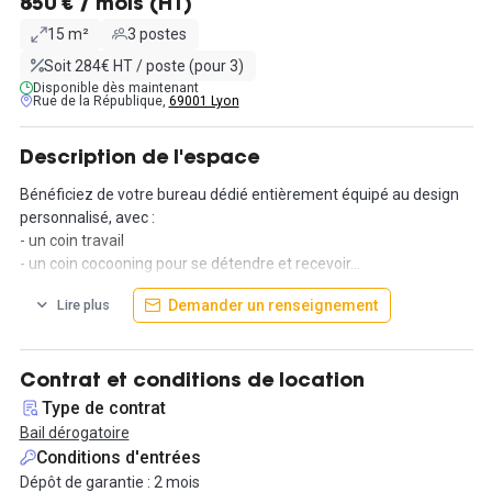
850 € / mois (HT)
15 m²
3 postes
Soit 284€ HT / poste (pour 3)
Disponible dès maintenant
Rue de la République,
69001 Lyon
Description de l'espace
Bénéficiez de votre bureau dédié entièrement équipé au design
personnalisé, avec :
- un coin travail
- un coin cocooning pour se détendre et recevoir...
Demander un renseignement
Lire plus
Au sein de notre espace moderne et lumineux disposant :
- D’une cuisine toute équipée (Machine à café, bouilloire, micro-
ondes et frigidaire)
- D’une salle de réunion
Contrat et conditions de location
- D’une imprimante
Type de contrat
- Accueil hôtesse en journée
Bail dérogatoire
- D’un accès sécurisé par badge 24h/24h, 7j/7
Conditions d'entrées
Dépôt de garantie : 2 mois