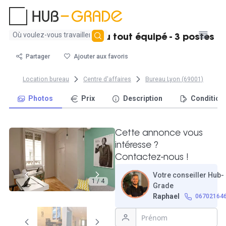
Aucun
Location d'un bureau tout équipé - 3 postes
résultat
trouvé
Partager
Ajouter aux favoris
Location bureau
Centre d'affaires
Bureau Lyon (69001)
Photos
Prix
Description
Condition
Cette annonce vous
intéresse ?
Contactez-nous !
Votre conseiller Hub-
1 / 4
Grade
Raphael
06702164