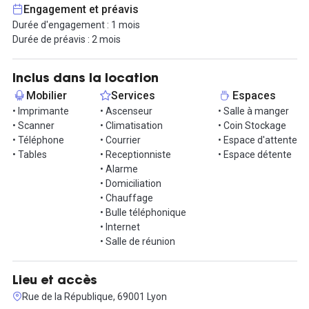
L'espace devient "dog-friendly" ! Ils offrent aux professionnels
Engagement et préavis
l’opportunité unique d’emmener leur chien au bureau.
Durée d'engagement : 1 mois
Durée de préavis : 2 mois
Offre tarifaire réservée aux nouveaux clients.
Contactez-nous pour en savoir plus !
Inclus dans la location
Mobilier
Services
Espaces
Venez découvrir l'esprit Workoon, "un bureau comme à la maison"
• Imprimante
• Ascenseur
• Salle à manger
: journée d'essai offerte !
• Scanner
• Climatisation
• Coin Stockage
• Téléphone
• Courrier
• Espace d'attente
• Tables
• Receptionniste
• Espace détente
• Alarme
• Domiciliation
• Chauffage
• Bulle téléphonique
• Internet
• Salle de réunion
Lieu et accès
Rue de la République, 69001 Lyon