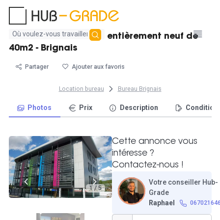
Aucun
Location d'un bureau entièrement neuf de
résultat
40m2 - Brignais
trouvé
Partager
Ajouter aux favoris
Location bureau
Bureau Brignais
Photos
Prix
Description
Condition
Cette annonce vous
intéresse ?
Contactez-nous !
Votre conseiller Hub-
1 / 5
Grade
Raphael
06702164