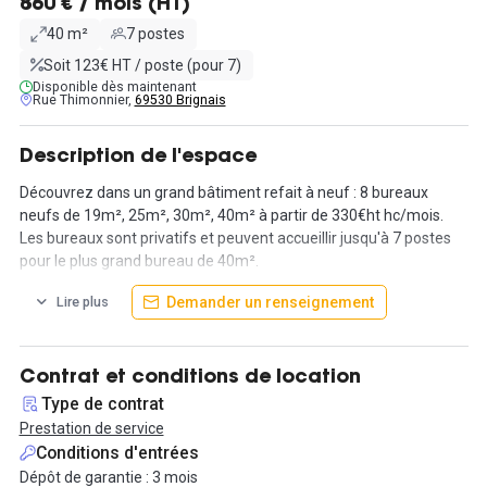
860 € / mois (HT)
40 m²
7 postes
Soit 123€ HT / poste (pour 7)
Disponible dès maintenant
Rue Thimonnier,
69530 Brignais
Description de l'espace
Découvrez dans un grand bâtiment refait à neuf : 8 bureaux
neufs de 19m², 25m², 30m², 40m² à partir de 330€ht hc/mois.
Les bureaux sont privatifs et peuvent accueillir jusqu'à 7 postes
pour le plus grand bureau de 40m².
Demander un renseignement
Lire plus
Nous proposons avec cela les services suivants :
- accès internet,
- photocopieur,
Contrat et conditions de location
- cuisine,
Type de contrat
- salle de réunion équipée,
Prestation de service
- douche,
Conditions d'entrées
- pool de places de parking réservées,
Dépôt de garantie : 3 mois