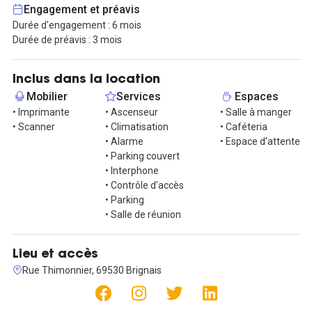
- ... de nombreux autres équipements mis en communs !
Engagement et préavis
Durée d'engagement : 6 mois
Planifiez votre visite dès aujourd'hui avec Hub-Grade.
Durée de préavis : 3 mois
Inclus dans la location
Mobilier
Services
Espaces
• Imprimante
• Ascenseur
• Salle à manger
• Scanner
• Climatisation
• Caféteria
• Alarme
• Espace d'attente
• Parking couvert
• Interphone
• Contrôle d'accès
• Parking
• Salle de réunion
Lieu et accès
Rue Thimonnier, 69530 Brignais