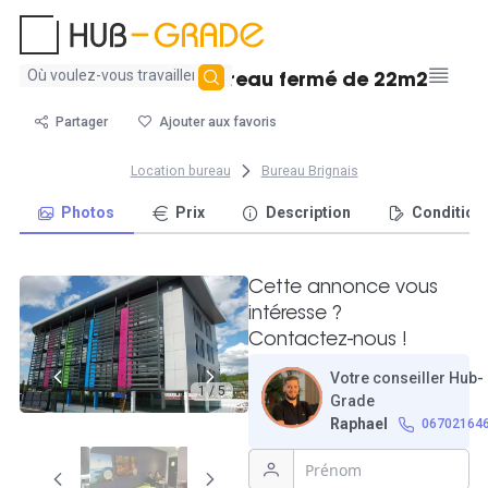
Aucun
Location d'un bureau fermé de 22m2
résultat
trouvé
Partager
Ajouter aux favoris
Location bureau
Bureau Brignais
Photos
Prix
Description
Condition
Cette annonce vous
intéresse ?
Contactez-nous !
Votre conseiller Hub-
1 / 5
Grade
Raphael
06702164