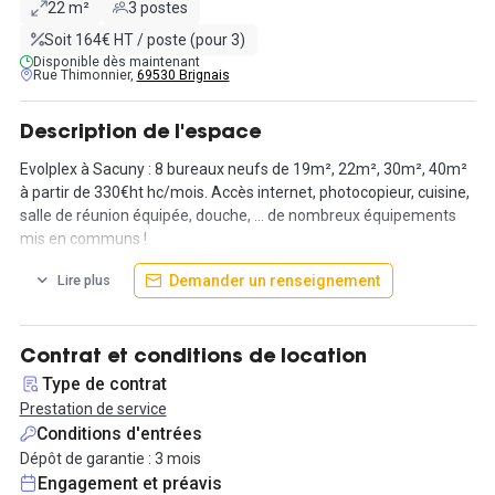
22 m²
3 postes
Soit 164€ HT / poste (pour 3)
Disponible dès maintenant
Rue Thimonnier,
69530 Brignais
Description de l'espace
Evolplex à Sacuny : 8 bureaux neufs de 19m², 22m², 30m², 40m²
à partir de 330€ht hc/mois. Accès internet, photocopieur, cuisine,
salle de réunion équipée, douche, ... de nombreux équipements
mis en communs !
Demander un renseignement
Lire plus
Pool de places de parking réservées Evolplex.
Contrat et conditions de location
Type de contrat
Prestation de service
Conditions d'entrées
Dépôt de garantie : 3 mois
Engagement et préavis