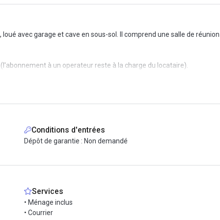
loué avec garage et cave en sous-sol. Il comprend une salle de réunio
 (l'abonnement à un operateur reste à la charge du locataire).
 thé à volonté, ainsi qu'un micro-ondes et un frigo. Vous pourrez aussi p
arrêt à deux pas du bureau.
Conditions d'entrées
Dépôt de garantie : Non demandé
Services
• Ménage inclus
• Courrier