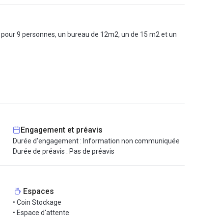
n pour 9 personnes, un bureau de 12m2, un de 15 m2 et un
rofiter d'une salle de réunion située au rez-de-chaussée à
Engagement et préavis
Durée d'engagement : Information non communiquée
Durée de préavis : Pas de préavis
Espaces
• Coin Stockage
• Espace d'attente