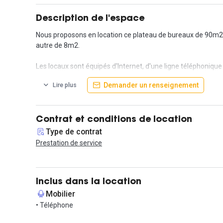
Description de l'espace
Nous proposons en location ce plateau de bureaux de 90m2, 
autre de 8m2.
Les locaux sont équipés d'Internet, d'une ligne téléphonique
Demander un renseignement
Lire plus
Le(s) locataire(s) aura accès à un coin cuisine, avec café et
côté des bureaux. Les locaux sont protégés par une alarme.
Le métro D, les trams T2 et T5 ainsi que le bus C13 ont leur 
Contrat et conditions de location
Type de contrat
Proximité Metro et bus (devant la porte).
Prestation de service
Inclus dans la location
Mobilier
• Téléphone