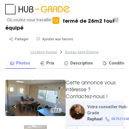
Aucun
Location d'un bureau fermé de 26m2 tout
résultat
équipé
trouvé
Partager
Ajouter aux favoris
Location bureau
Bureau Saint-Étienne
Photos
Prix
Description
Condition
Cette annonce vous
intéresse ?
Contactez-nous !
Votre conseiller Hub-
1 / 1
Grade
Raphael
06702164