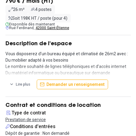
790 € / mois (HT)
26 m²
4 postes
Soit 198€ HT / poste (pour 4)
Disponible dès maintenant
Rue Ferdinand,
42000 Saint-Étienne
Description de l'espace
Vous disposerez d’un bureau équipé et climatisé de 26m2 avec :
Du mobilier adapté à vos besoins
Le nombre souhaité de lignes téléphoniques et d’accès internet
Du matériel informatique ou bureautique sur demande
Organisation de vos pauses (boissons, eau, biscuits) possible
Demander un renseignement
Lire plus
selon demande
Vous avez la possibilité de réserver un bureau de réception pour
une heure, une demi-journée ou une journée entière si vous le
Contrat et conditions de location
souhaitez. Les tarifs deviennent dégressifs lorsque vous
Type de contrat
effectuez des réservations de manière régulière.
Prestation de service
Conditions d'entrées
Dépôt de garantie : Non demandé