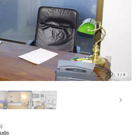
1 / 4
6)
cellin