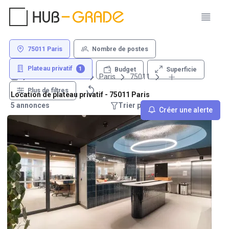
75011 Paris
Nombre de postes
Plateau privatif
1
Superficie
Budget
Louer un bureau
Paris
75011
Plus de filtres
Location de plateau privatif - 75011 Paris
5 annonces
Trier par : Recommandations
Créer une alerte