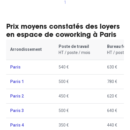
1
Prix moyens constatés des loyers
en espace de coworking à Paris
Poste de travail
Bureau fer
Arrondissement
HT / poste / mois
HT / poste /
Paris
540 €
630 €
Paris 1
500 €
780 €
Paris 2
450 €
620 €
Paris 3
500 €
640 €
Paris 4
350 €
440 €